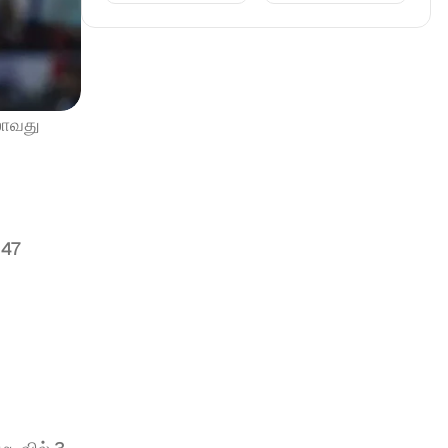
ாவது 
47 