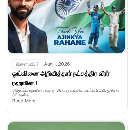
விளையாட்டு
Aug 1, 2026
ஓய்வினை அறிவித்தார் நட்சத்திர வீரர் 
ரஹானே !
அஜிங்க்ய ரஹானே, தனது 38 வது வயதில், கடந்த 2026 ஜூலை 
30 அன்று...
Read More