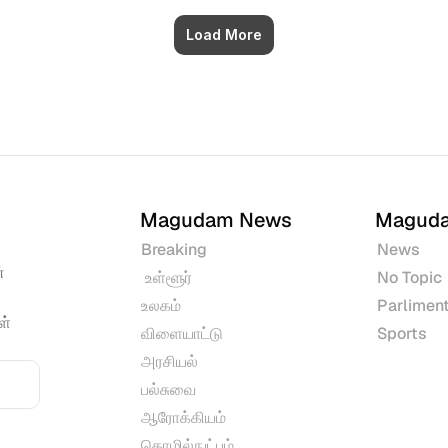
Load More
Magudam News
Magud
Breaking
News
 
 உள்ளூர்
No Topic
உலகம்
Parliment
் 
விளையாட்டு
Sports
அரசியல்
பல்சுவை
ஆரோக்கியம்
தொழில்நுட்பம்