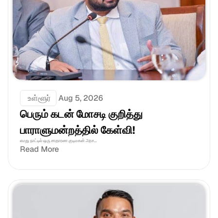
 உள்ளூர்
Aug 5, 2026
பெரும் கடன் மோசடி குறித்து 
பாராளுமன்றத்தில் கேள்வி!
எமது நாட்டில் ஒரு சாதாரண குடிமகன் அரச...
Read More