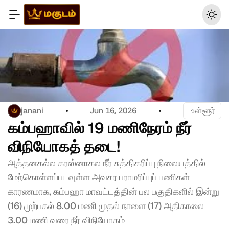
janani
Jun 16, 2026
 உள்ளூர்
கம்பஹாவில் 19 மணிநேரம் நீர் 
விநியோகத் தடை! 
அத்தனகல்ல கரஸ்னாகல நீர் சுத்திகரிப்பு நிலையத்தில் 
மேற்கொள்ளப்படவுள்ள அவசர பராமரிப்புப் பணிகள் 
காரணமாக, கம்பஹா மாவட்டத்தின் பல பகுதிகளில் இன்று 
(16) முற்பகல் 8.00 மணி முதல் நாளை (17) அதிகாலை 
3.00 மணி வரை நீர் விநியோகம் 