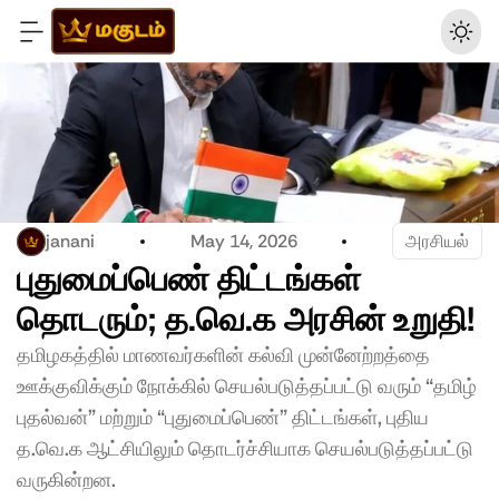
janani
May 14, 2026
அரசியல்
புதுமைப்பெண் திட்டங்கள் 
தொடரும்; த.வெ.க அரசின் உறுதி! 
தமிழகத்தில் மாணவர்களின் கல்வி முன்னேற்றத்தை 
ஊக்குவிக்கும் நோக்கில் செயல்படுத்தப்பட்டு வரும் “தமிழ் 
புதல்வன்” மற்றும் “புதுமைப்பெண்” திட்டங்கள், புதிய 
த.வெ.க ஆட்சியிலும் தொடர்ச்சியாக செயல்படுத்தப்பட்டு 
வருகின்றன.