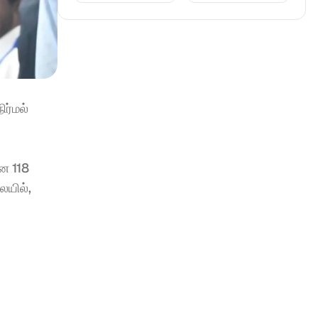
ர்மல் 
 118 
யில், 