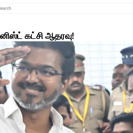
Search
ிஸ்ட் கட்சி ஆதரவு! 