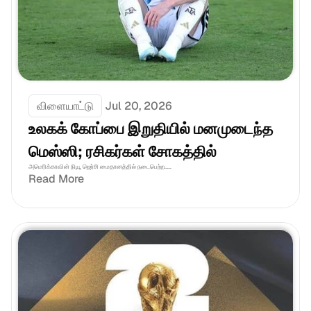
விளையாட்டு
Jul 20, 2026
உலகக் கோப்பை இறுதியில் மனமுடைந்த 
மெஸ்ஸி; ரசிகர்கள் சோகத்தில்
அமெரிக்காவின் நியூ ஜெர்சி மைதானத்தில் நடைபெற்ற.....
Read More