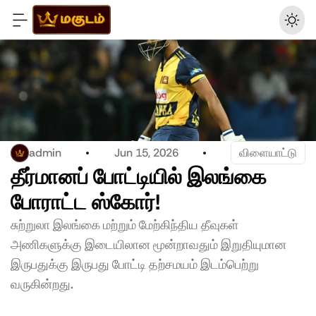
admin
Jun 15, 2026
விளையாட்டு
தீர்மானப் போட்டியில் இலங்கை 
போராட்ட ஸ்கோர்!
சுற்றுலா இலங்கை மற்றும் மேற்கிந்திய தீவுகள் 
அணிகளுக்கு இடையிலான மூன்றாவதும் இறுதியுமான 
இருபதுக்கு இருபது போட்டி தற்சமயம் இடம்பெற்று 
வருகின்றது. 