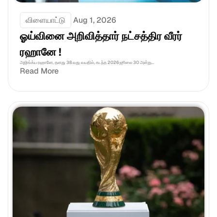
விளையாட்டு
Aug 1, 2026
ஓய்வினை அறிவித்தார் நட்சத்திர வீரர் 
ரஹானே !
அஜிங்க்ய ரஹானே, தனது 38 வது வயதில், கடந்த 2026 ஜூலை 30 அன்று...
Read More