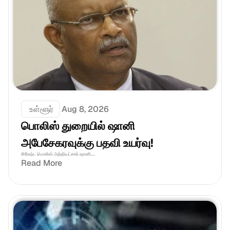
 உள்ளூர்
Aug 8, 2026
பொலிஸ் துறையில் ஷானி 
அபேசேகரவுக்கு பதவி உயர்வு!
சிரேஷ்ட பொலிஸ் அத்தியட்சகர் ஷானி....
Read More