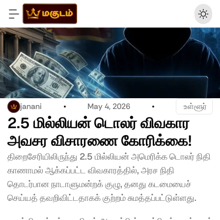
janani
May 4, 2026
 உள்ளூர்
2.5 மில்லியன் டொலர் விவகார 
அவசர விசாரணை கோரிக்கை!  
திறைசேரியிலிருந்து 2.5 மில்லியன் அமெரிக்க டொலர் நிதி 
காணாமல் ஆக்கப்பட்ட விவகாரத்தில், அரச நிதி 
தொடர்பான நாடாளுமன்றக் குழு, தனது கடமையைச் 
செய்யத் தவறிவிட்டதாகக் குற்றம் சுமத்தப்பட்டுள்ளது.