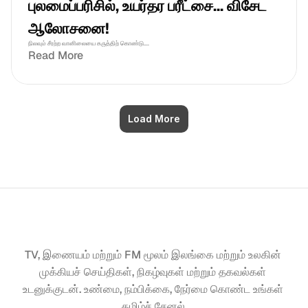
புலமைப்பரிசில், உயர்தர பரீட்சை... விசேட 
ஆலோசனை!
நிலவும் சீரற்ற வானிலையை கருத்திற் கொண்டு....
Read More
Load More
TV, இணையம் மற்றும் FM மூலம் இலங்கை மற்றும் உலகின் 
முக்கியச் செய்திகள், நிகழ்வுகள் மற்றும் தகவல்கள் 
உடனுக்குடன். உண்மை, நம்பிக்கை, நேர்மை கொண்ட உங்கள் 
தமிழ்ச் சேனல்.