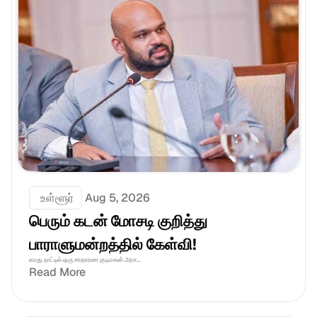
 உள்ளூர்
Aug 5, 2026
பெரும் கடன் மோசடி குறித்து 
பாராளுமன்றத்தில் கேள்வி!
எமது நாட்டில் ஒரு சாதாரண குடிமகன் அரச...
Read More