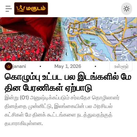
janani
May 1, 2026
 உள்ளூர்
கொழும்பு உட்பட பல இடங்களில் மே 
தின பேரணிகள் ஏற்பாடு 
இன்று (01) அனுஷ்டிக்கப்படும் சர்வதேச தொழிலாளர் 
தினத்தை முன்னிட்டு, இலங்கையின் பல அரசியல் 
கட்சிகள் மே தினக் கூட்டங்களை நடத்துவதற்குத் 
தயாராகியுள்ளன. 