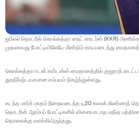
ஐபிஎல் தொடரில் கொல்கத்தா நைட் ரைடர்ஸ் (KKR) அணிக்க
முதலாவது போட்டியிலேயே மீண்டும் காயமடைந்து மைதானத்த
கொல்கத்தா ஈடன் கார்டன்ஸ் மைதானத்தில் குஜராத் டைட்ட
துரதிர்ஷ்டவசமான சம்பவம் நிகழ்ந்துள்ளது.
கடந்த மார்ச் மாதம் நிறைவடைந்த டி20 உலகக் கிண்ணத் தொட
தொடரின் ஆரம்பப் போட்டிகளில் விளையாடாத மதீஷ பத்திர
தொகைக்கு வாங்கியிருந்தது.