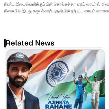
நீண்ட இடைவெளிக்குப் பின் கொல்கத்தா நைட் ரைடர்ஸ் அணிக
நிலையில் இடது கணுக்கால் பகுதியில் ஏற்பட்ட காயம் கார
Related News