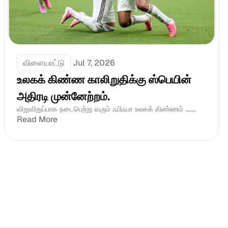
விளையாட்டு
Jul 7, 2026
உலகக் கிண்ண காலிறுதிக்கு ஸ்பெயின் 
அதிரடி முன்னேற்றம்.
விறுவிறுப்பாக நடைபெற்று வரும் ஃபிஃபா உலகக் கிண்ணம் .......
Read More