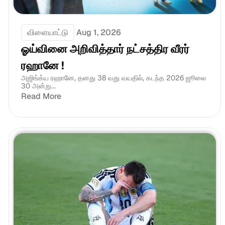
விளையாட்டு
Aug 1, 2026
ஓய்வினை அறிவித்தார் நட்சத்திர வீரர் 
ரஹானே !
அஜிங்க்ய ரஹானே, தனது 38 வது வயதில், கடந்த 2026 ஜூலை 
30 அன்று...
Read More