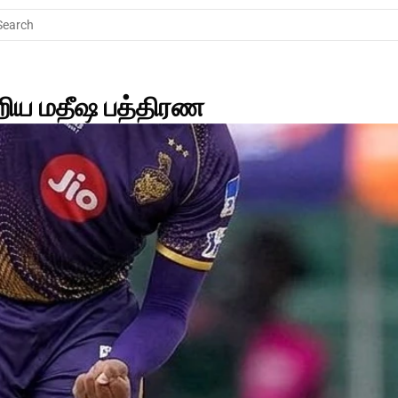
Search
ேறிய மதீஷ பத்திரண