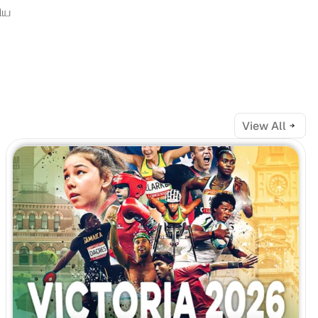
ய 
View All