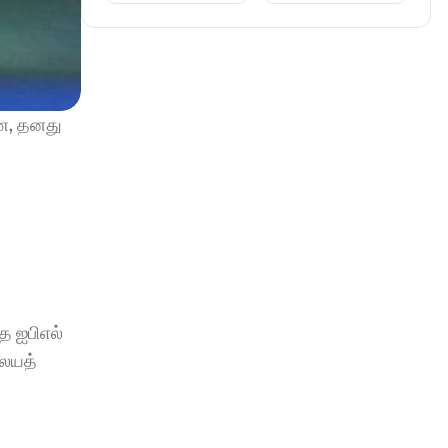
ண, தனது 
 ஐபிஎல் 
லயத் 