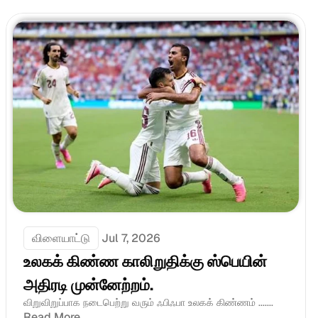
விளையாட்டு
Jul 7, 2026
உலகக் கிண்ண காலிறுதிக்கு ஸ்பெயின் 
அதிரடி முன்னேற்றம்.
விறுவிறுப்பாக நடைபெற்று வரும் ஃபிஃபா உலகக் கிண்ணம் .......
Read More