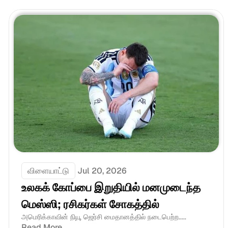
விளையாட்டு
Jul 20, 2026
உலகக் கோப்பை இறுதியில் மனமுடைந்த 
மெஸ்ஸி; ரசிகர்கள் சோகத்தில்
அமெரிக்காவின் நியூ ஜெர்சி மைதானத்தில் நடைபெற்ற.....
Read More