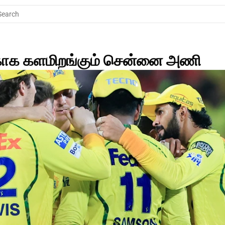
Search
க்காக களமிறங்கும் சென்னை அணி