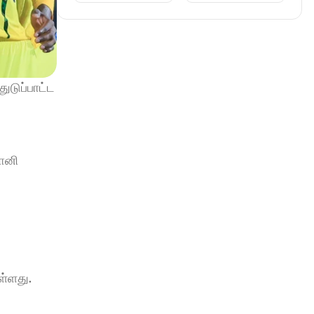
ுடுப்பாட்ட 
ோனி 
ள்ளது.