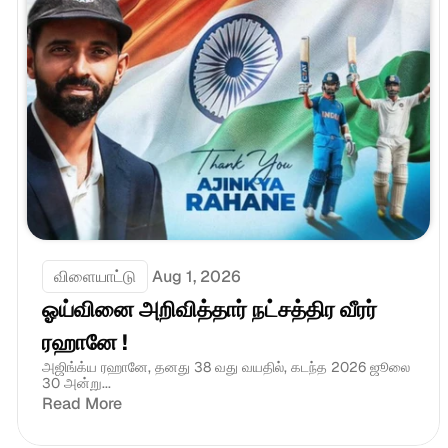
விளையாட்டு
Aug 1, 2026
ஓய்வினை அறிவித்தார் நட்சத்திர வீரர் 
ரஹானே !
அஜிங்க்ய ரஹானே, தனது 38 வது வயதில், கடந்த 2026 ஜூலை 
30 அன்று...
Read More