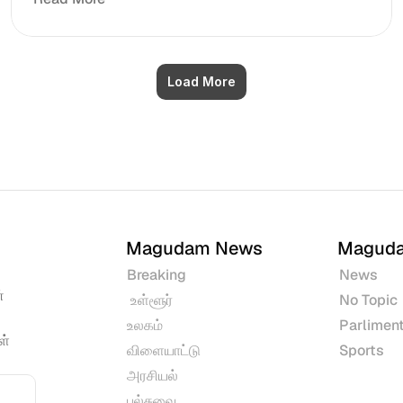
Load More
Magudam News
Magud
Breaking
News
 
 உள்ளூர்
No Topic
உலகம்
Parliment
் 
விளையாட்டு
Sports
அரசியல்
பல்சுவை