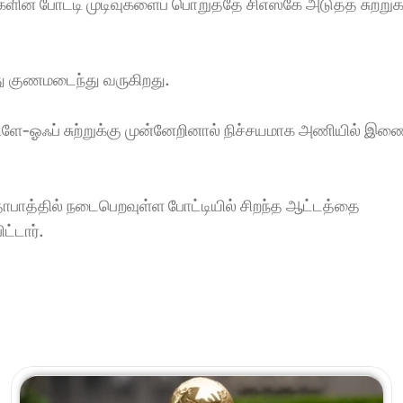
களின் போட்டி முடிவுகளைப் பொறுத்தே சிஎஸ்கே அடுத்த சுற்றுக்
து குணமடைந்து வருகிறது.
 பிளே-ஓஃப் சுற்றுக்கு முன்னேறினால் நிச்சயமாக அணியில் இணை
மதாபாத்தில் நடைபெறவுள்ள போட்டியில் சிறந்த ஆட்டத்தை 
ட்டார்.