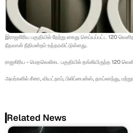
இராஜகிரிய பகுதியில் நேற்று கைது செய்யப்பட்ட 120 வெளி
நீதவான் நீதிமன்றம் உத்தரவிட்டுள்ளது.
ராஜகிரிய - மெதவெலிகட பகுதியில் தங்கியிருந்த 120 வெளிந
அவர்களில் சீனா, வியட்நாம், பிலிப்பைன்ஸ், தாய்லாந்து, ம
Related News