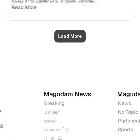
நிலவும் சீரற்ற வானிலையை கருத்திற் கொண்டு....
Read More
Load More
Magudam News
Magud
Breaking
News
 
 உள்ளூர்
No Topic
உலகம்
Parliment
் 
விளையாட்டு
Sports
அரசியல்