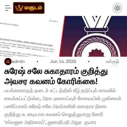
admin
Jun 14, 2026
 உள்ளூர்
சுரேஷ் சலே சுகாதாரம் குறித்து 
அவசர கவனம் கோரிக்கை!
பயங்கரவாதத் தடைச் சட்டத்தின் கீழ் தடுப்புக் காவலில் 
வைக்கப்பட்டுள்ள, அரச புலனாய்வுச் சேவையின் முன்னாள் 
பணிப்பாளர் சுரேஷ் சலே அவர்களின் சுகாதார நிலை 
குறித்து உடனடியாக கவனம் செலுத்துமாறு கோரி 
‘சர்வஜன அதிகாரம்’, ஜனாதிபதி அநுர  குமார 