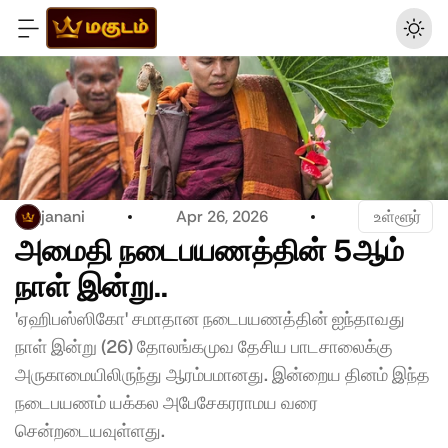
janani
Apr 26, 2026
 உள்ளூர்
அமைதி நடைபயணத்தின் 5ஆம் 
நாள் இன்று..  
'ஏஹிபஸ்ஸிகோ' சமாதான நடைபயணத்தின் ஐந்தாவது 
நாள் இன்று (26) தோலங்கமுவ தேசிய பாடசாலைக்கு 
அருகாமையிலிருந்து ஆரம்பமானது. இன்றைய தினம் இந்த 
நடைபயணம் யக்கல அபேசேகரராமய வரை 
சென்றடையவுள்ளது.