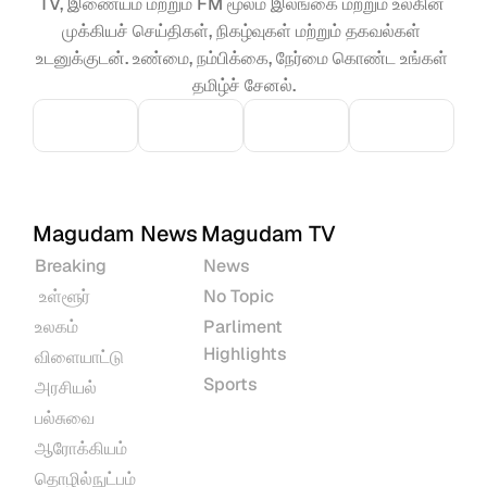
TV, இணையம் மற்றும் FM மூலம் இலங்கை மற்றும் உலகின் 
முக்கியச் செய்திகள், நிகழ்வுகள் மற்றும் தகவல்கள் 
உடனுக்குடன். உண்மை, நம்பிக்கை, நேர்மை கொண்ட உங்கள் 
தமிழ்ச் சேனல்.
Magudam News
Magudam TV
Breaking
News
 உள்ளூர்
No Topic
உலகம்
Parliment 
Highlights
விளையாட்டு
Sports
அரசியல்
பல்சுவை
ஆரோக்கியம்
தொழில்நுட்பம்