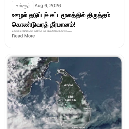
 உள்ளூர்
Aug 6, 2026
ஊழல் தடுப்புச் சட்டமூலத்தில் திருத்தம் 
கொண்டுவரத் தீர்மானம்! 
மக்கள் பிரதிநிதிகள் தவிர்ந்த ஏனைய அதிகாரிகளின்.........
Read More