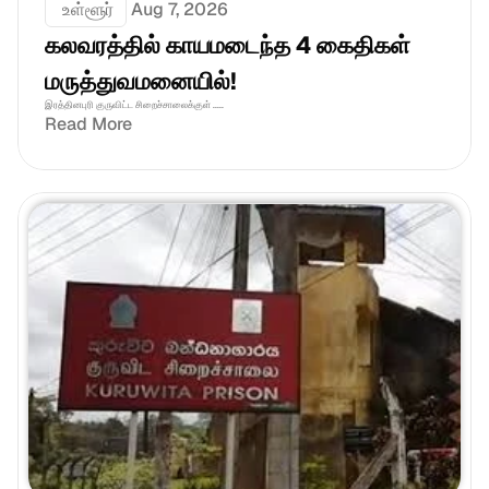
 உள்ளூர்
Aug 7, 2026
கலவரத்தில் காயமடைந்த 4 கைதிகள் 
மருத்துவமனையில்!
இரத்தினபுரி குருவிட்ட சிறைச்சாலைக்குள் .....
Read More