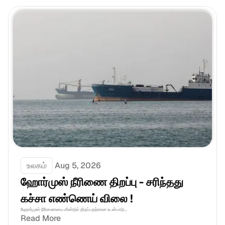
உலகம்
Aug 5, 2026
ஹோர்முஸ் நீரிணை திறப்பு - சரிந்தது 
கச்சா எண்ணெய் விலை !
ஹோர்முஸ் நீரிணையை மீண்டும் திறப்பதற்கான உடன்பாடு...
Read More