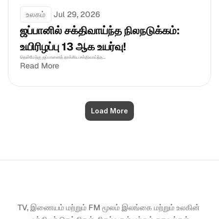
உலகம்
Jul 29, 2026
ஜப்பானில் சக்திவாய்ந்த நிலநடுக்கம்: 
உயிரிழப்பு 13 ஆக உயர்வு!
தென்மேற்கு ஜப்பானைத் தாக்கிய சக்திவாய்ந்த...
Read More
Load More
TV, இணையம் மற்றும் FM மூலம் இலங்கை மற்றும் உலகின் 