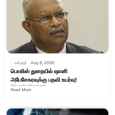
 உள்ளூர்
Aug 8, 2026
பொலிஸ் துறையில் ஷானி 
அபேசேகரவுக்கு பதவி உயர்வு!
சிரேஷ்ட பொலிஸ் அத்தியட்சகர் ஷானி....
Read More