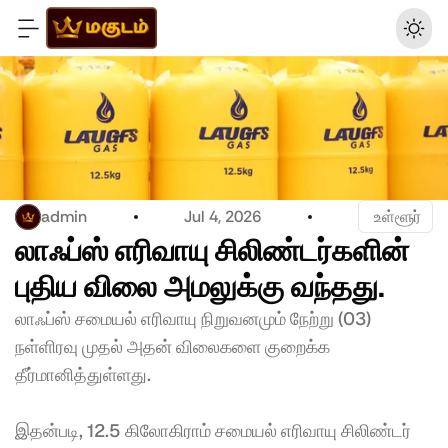
admin
Jul 4, 2026
 உள்ளூர்
லாஃப்ஸ் எரிவாயு சிலிண்டர்களின் 
புதிய விலை அமலுக்கு வந்தது.
லாஃப்ஸ் சமையல் எரிவாயு நிறுவனமும் நேற்று (03) 
நள்ளிரவு முதல் அதன் விலைகளை குறைக்க 
தீர்மானித்துள்ளது. 
இதன்படி, 12.5 கிலோகிராம் சமையல் எரிவாயு சிலிண்டர் 