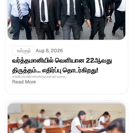
 உள்ளூர்
Aug 8, 2026
வர்த்தமானியில் வெளியான 22ஆவது 
திருத்தம்... எதிர்ப்பு தொடர்கிறது!
உயர்நீதிமன்ற நீதியரசர்களின் ஓய்வுபெறும் வயதை...
Read More