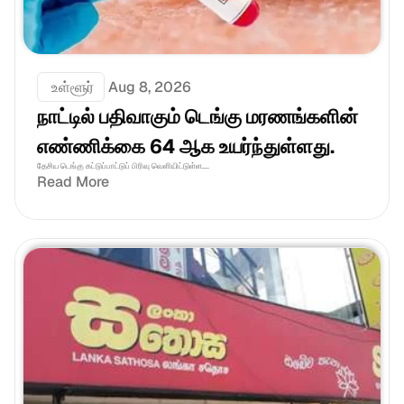
 உள்ளூர்
Aug 8, 2026
நாட்டில் பதிவாகும் டெங்கு மரணங்களின் 
எண்ணிக்கை 64 ஆக உயர்ந்துள்ளது.
தேசிய டெங்கு கட்டுப்பாட்டுப் பிரிவு வெளியிட்டுள்ள....
Read More