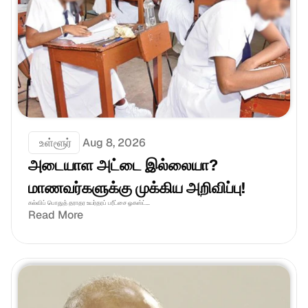
 உள்ளூர்
Aug 8, 2026
அடையாள அட்டை இல்லையா? 
மாணவர்களுக்கு முக்கிய அறிவிப்பு!
கல்விப் பொதுத் தராதர உயர்தரப் பரீட்சை ஓகஸ்ட்...
Read More