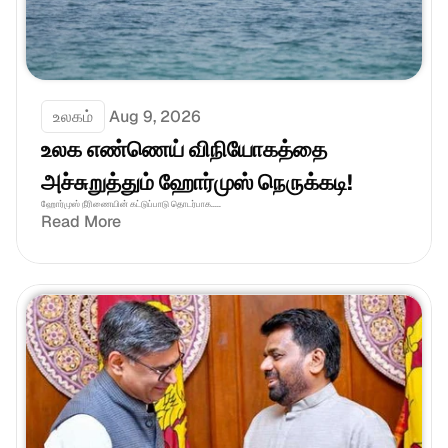
உலகம்
Aug 9, 2026
உலக எண்ணெய் விநியோகத்தை 
அச்சுறுத்தும் ஹோர்முஸ் நெருக்கடி!
ஹோர்முஸ் நீரிணையின் கட்டுப்பாடு தொடர்பாக.....
Read More