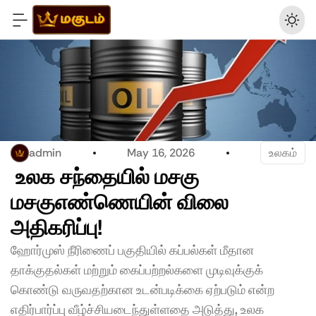
admin
May 16, 2026
உலகம்
 உலக சந்தையில் மசகு 
மசகுஎண்ணெயின் விலை 
அதிகரிப்பு!
ஹோர்முஸ் நீரிணைப் பகுதியில் கப்பல்கள் மீதான 
தாக்குதல்கள் மற்றும் கைப்பற்றல்களை முடிவுக்குக் 
கொண்டு வருவதற்கான உடன்படிக்கை ஏற்படும் என்ற 
எதிர்பார்ப்பு வீழ்ச்சியடைந்துள்ளதை அடுத்து, உலக 