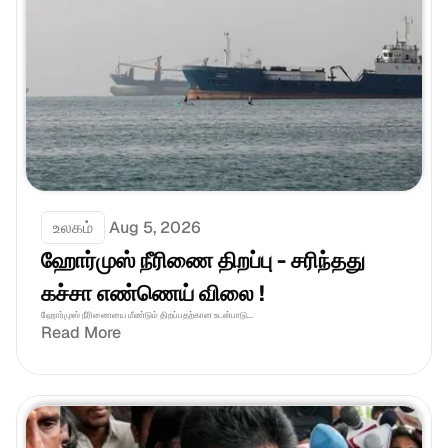
உலகம்
Aug 5, 2026
ஹோர்முஸ் நீரிணை திறப்பு - சரிந்தது 
கச்சா எண்ணெய் விலை !
ஹோர்முஸ் நீரிணையை மீண்டும் திறப்பதற்கான உடன்பாடு...
Read More