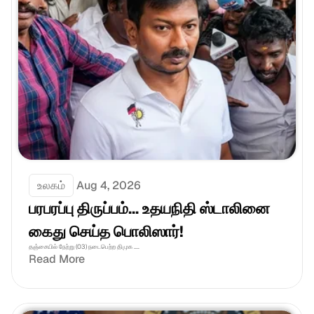
உலகம்
Aug 4, 2026
பரபரப்பு திருப்பம்... உதயநிதி ஸ்டாலினை 
கைது செய்த பொலிஸார்!
தஞ்சையில் நேற்று (03) நடைபெற்ற திமுக ....
Read More