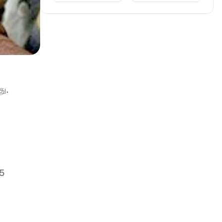
ு. 
5 