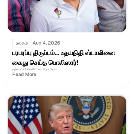
உலகம்
Aug 4, 2026
பரபரப்பு திருப்பம்... உதயநிதி ஸ்டாலினை 
கைது செய்த பொலிஸார்!
தஞ்சையில் நேற்று (03) நடைபெற்ற திமுக ....
Read More