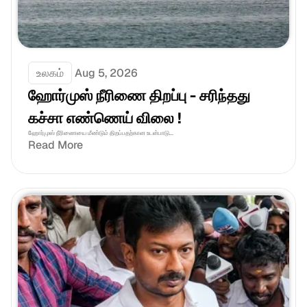
உலகம்
Aug 5, 2026
ஹோர்முஸ் நீரிணை திறப்பு - சரிந்தது 
கச்சா எண்ணெய் விலை !
ஹோர்முஸ் நீரிணையை மீண்டும் திறப்பதற்கான உடன்பாடு...
Read More