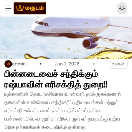
admin
Jun 2, 2026
உலகம்
பின்னடைவைச் சந்திக்கும் 
ரஷ்யாவின் எரிசக்தித் துறை!!
யுக்ரைனின் தொடர்ச்சியான வான்வளி தாக்குதல்களால் 
தங்களின் எண்ணெய் சுத்திகரிப்பு நிலையங்கள் மற்றும் 
எரிசக்தி உள்கட்டமைப்புகள் பாதிக்கப்பட்டுள்ள 
பின்னணியில், வானூர்தி எரிபொருள் ஏற்றுமதிக்கு ரஷ்ய 
அரசு தற்காலிகத் தடை விதித்துள்ளது.