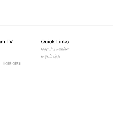
am TV
Quick Links
தொடர்பு கொள்ள
மகுடம் பற்றி
 Highlights