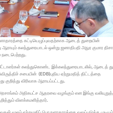
ளாதாரத்தை கட்டியெழுப்புவதற்காக ஆடைத் துறையின் 
்து ஆராயும் கலந்துரையாடல் ஒன்று ஜனாதிபதி அநுர குமார திசா
் நடைபெற்றது.
தலீட்டாளர்கள் கலந்துகொண்ட இக்கலந்துரையாடலில், ஆடைத் த
விருத்திச் சபையின்  (EDB)புதிய ஏற்றுமதித் திட்டத்தை 
குறித்து விரிவாக ஆராயப்பட்டது.
ு அரசாங்கம் அதிகபட்ச ஆதரவை வழங்கும் என இங்கு வலியுறுத்
ித்தும் விளக்கமளித்தார்.
தன் மூலம் ஏற்றுமதிப் பொருளாதாரத்தை வலுப்படுத்த முடியும்