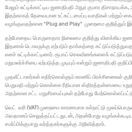
மேலும் சுட்டிக்காட்டிய ஜனாதிபதி அநுர குமார திசாநாயக்க,
இதற்காகத் தேவையான உட்கட்டமைப்பு வசதிகள் மற்றும் 
வழங்குவதற்கான "Plug and Play"  முறைமை குறித்தும் இங
தற்போதைய பொருளாதார நிலைமை குறித்து விளக்கிய ஜனாதிபத
இதனால் டொலருக்கு ஏற்படும் தாக்கத்தை கட்டுப்படுத்துவ
எனச் சுட்டிக்காட்டினார். ரூபாய் செலவினங்களைக் கட்டுப்
மறுமலர்ச்சியை ஏற்படுத்த முடியும் என்றும் ஜனாதிபதி குறிப்பிட
முதலீட்டாளர்கள் எதிர்கொள்ளும் காணிப் பிரச்சினைகள் கு
பெறுமதி மற்றும் கொள்கை ரீதியான ஸ்திரத்தன்மையை உறுதி
அதற்கான சட்ட மறுசீரமைப்புகள் தற்போது மேற்கொள்ளப்பட்டு 
வெட்  வரி (VAT) முறைமை காரணமாக உள்நாட்டு மூலப்பொருள்
அவதானம் செலுத்தப்பட்டதுடன், அதன்போது வழங்கக்கூடிய 
சமர்ப்பிக்குமாறு வர்த்தகர்களுக்கு அறிவித்தார்.