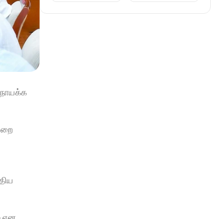
நாயக்க 
ுறை 
திய 
 என 