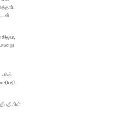
்தார். 
டன் 
ிலும், 
மானது 
களின் 
திபதி, 
ிபதியின் 