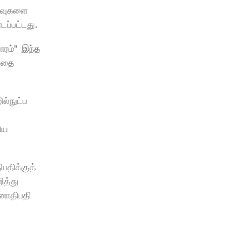
றவுகளை 
டப்பட்டது.
ரம்"  இந்த 
்தை 
்நுட்ப 
ய 
திக்குத் 
த்து 
னாதிபதி 