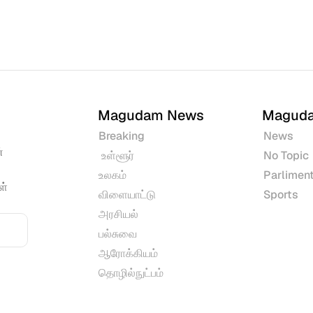
Magudam News
Magud
Breaking
News
 
 உள்ளூர்
No Topic
உலகம்
Parliment
் 
விளையாட்டு
Sports
அரசியல்
பல்சுவை
ஆரோக்கியம்
தொழில்நுட்பம்