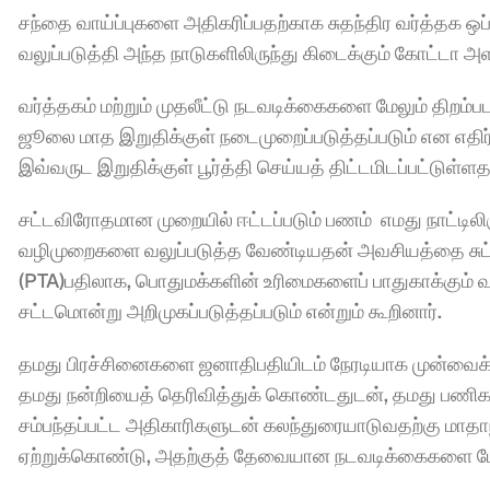
சந்தை வாய்ப்புகளை அதிகரிப்பதற்காக சுதந்திர வர்த்தக ஒ
வலுப்படுத்தி அந்த நாடுகளிலிருந்து கிடைக்கும் கோட்டா அ
வர்த்தகம் மற்றும் முதலீட்டு நடவடிக்கைகளை மேலும் திறம்
ஜூலை மாத இறுதிக்குள் நடைமுறைப்படுத்தப்படும் என எதிர்ப
இவ்வருட இறுதிக்குள் பூர்த்தி செய்யத் திட்டமிடப்பட்டுள்ளத
சட்டவிரோதமான முறையில் ஈட்டப்படும் பணம்  எமது நாட்டிலிர
வழிமுறைகளை வலுப்படுத்த வேண்டியதன் அவசியத்தை சுட்டிக்
(PTA)பதிலாக, பொதுமக்களின் உரிமைகளைப் பாதுகாக்கும் வக
சட்டமொன்று அறிமுகப்படுத்தப்படும் என்றும் கூறினார்.
தமது பிரச்சினைகளை ஜனாதிபதியிடம் நேரடியாக முன்வைக்க
தமது நன்றியைத் தெரிவித்துக் கொண்டதுடன், தமது பணிகளை 
சம்பந்தப்பட்ட அதிகாரிகளுடன் கலந்துரையாடுவதற்கு மாதாந
ஏற்றுக்கொண்டு, அதற்குத் தேவையான நடவடிக்கைகளை மேற்