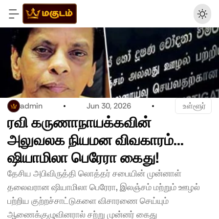
admin
Jun 30, 2026
 உள்ளூர்
ரவி கருணாநாயக்கவின் 
அலுவலக நியமன விவகாரம்... 
ஷியாமிலா பெரேரா கைது!
தேசிய அபிவிருத்தி லொத்தர் சபையின் முன்னாள் 
தலைவரான ஷியாமிலா பெரேரா, இலஞ்சம் மற்றும் ஊழல் 
பற்றிய குற்றச்சாட்டுகளை விசாரணை செய்யும் 
ஆணைக்குழுவினரால் சற்று முன்னர் கைது 