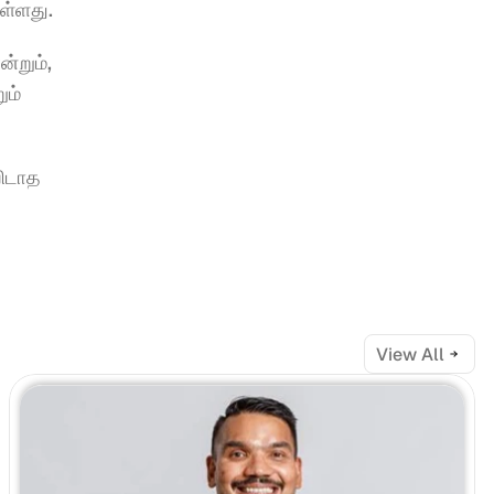
ள்ளது.
றும், 
ம் 
ிடாத 
View All