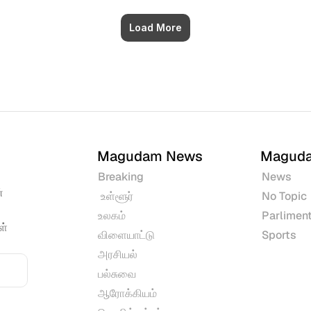
Load More
Magudam News
Magud
Breaking
News
 
 உள்ளூர்
No Topic
உலகம்
Parliment
் 
விளையாட்டு
Sports
அரசியல்
பல்சுவை
ஆரோக்கியம்