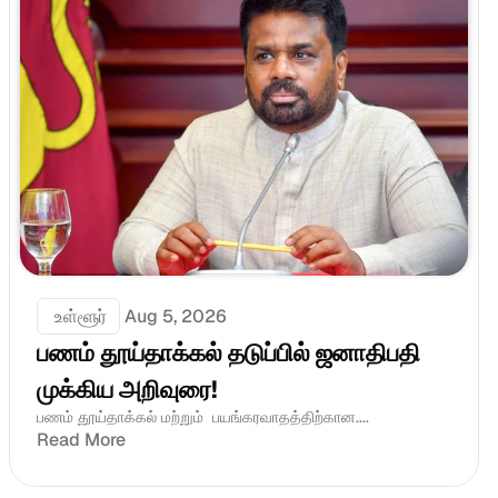
 உள்ளூர்
Aug 5, 2026
பணம் தூய்தாக்கல் தடுப்பில் ஜனாதிபதி 
முக்கிய அறிவுரை!
பணம் தூய்தாக்கல் மற்றும்  பயங்கரவாதத்திற்கான....
Read More