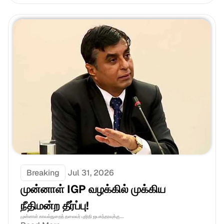
Breaking
Jul 31, 2026
முன்னாள் IGP வழக்கில் முக்கிய 
நீதிமன்ற தீர்ப்பு!
முன்னாள் காவல்துறைத் தலைவர் புஜிதி ஜயசுந்தரவுக்கு....