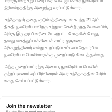
பாராளுமன்ற உறுப்பினர் பிரேமலால் ஜயசேகர நுவரெலியா 
நீதிமன்றத்திற்கு அழைத்து வரப்பட்டுள்ளார்.
 சந்தேகநபர் தனது குடும்பத்தினருடன் கடந்த 21 ஆம் 
திகதி நுவரெலியாவிற்கு சுற்றுலா சென்றிருந்த வேளையில், 
அங்கு இரு தரப்பினரிடையே ஏற்பட்ட மோதலின் போது, 
தனது கைத்துப்பாக்கியைக் காட்டி ஒருவரை 
அச்சுறுத்தினார் என்று கூறப்படும் சம்பவம் தொடர்பில் 
நுவரெலியா பொலிஸாருக்கு முறைப்பாடு கிடைத்துள்ளது. 
 அந்த முறைப்பாட்டிற்கு அமைய, நுவரெலியா பொலிஸ் 
குற்றப் புலனாய்வுப் பிரிவினரால் அவர் சந்தேகத்தின் பேரில் 
கைது செய்யப்பட்டுள்ளார். 
Join the newsletter
Be the first to read our articles.