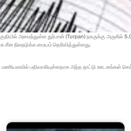
தியில் அமைந்துள்ள துர்பான் (Turpan) நகருக்கு அருகில் 5.0 ர
 சீன நிலநடுக்க மையம் தெரிவித்துள்ளது.
2:55 மணியளவில் பதிவாகியுள்ளதாக அந்த நாட்டு ஊடகங்கள் செய்