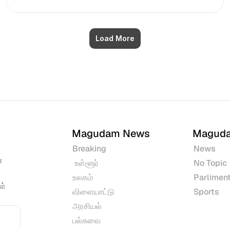
Load More
Magudam News
Magud
Breaking
News
 
 உள்ளூர்
No Topic
உலகம்
Parliment
் 
விளையாட்டு
Sports
அரசியல்
பல்சுவை