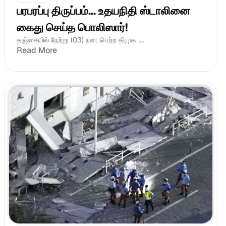
பரபரப்பு திருப்பம்... உதயநிதி ஸ்டாலினை 
கைது செய்த பொலிஸார்!
தஞ்சையில் நேற்று (03) நடைபெற்ற திமுக ....
Read More