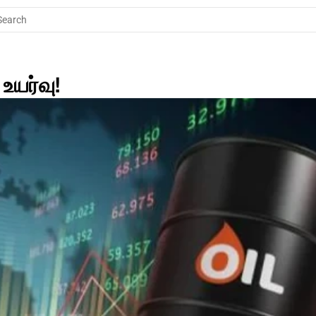
Search
யர்வு!