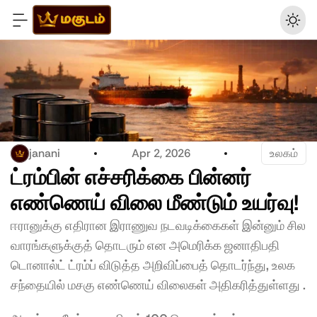
janani
Apr 2, 2026
உலகம்
ட்ரம்பின் எச்சரிக்கை பின்னர் 
எண்ணெய் விலை மீண்டும் உயர்வு!  
ஈரானுக்கு எதிரான இராணுவ நடவடிக்கைகள் இன்னும் சில 
வாரங்களுக்குத் தொடரும் என அமெரிக்க ஜனாதிபதி 
டொனால்ட் ட்ரம்ப் விடுத்த அறிவிப்பைத் தொடர்ந்து, உலக 
சந்தையில் மசகு எண்ணெய் விலைகள் அதிகரித்துள்ளது .