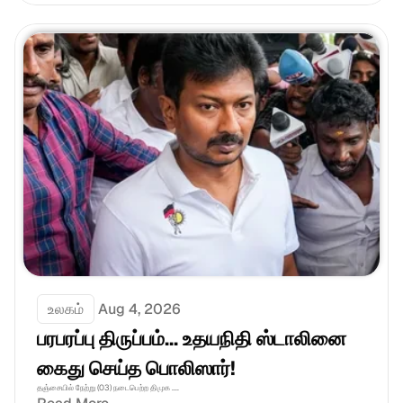
உலகம்
Aug 4, 2026
பரபரப்பு திருப்பம்... உதயநிதி ஸ்டாலினை 
கைது செய்த பொலிஸார்!
தஞ்சையில் நேற்று (03) நடைபெற்ற திமுக ....