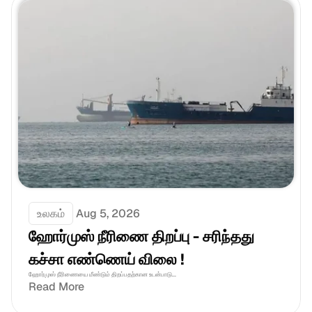
உலகம்
Aug 5, 2026
ஹோர்முஸ் நீரிணை திறப்பு - சரிந்தது 
கச்சா எண்ணெய் விலை !
ஹோர்முஸ் நீரிணையை மீண்டும் திறப்பதற்கான உடன்பாடு...
Read More