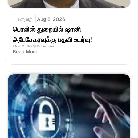
 உள்ளூர்
Aug 8, 2026
பொலிஸ் துறையில் ஷானி 
அபேசேகரவுக்கு பதவி உயர்வு!
சிரேஷ்ட பொலிஸ் அத்தியட்சகர் ஷானி....
Read More