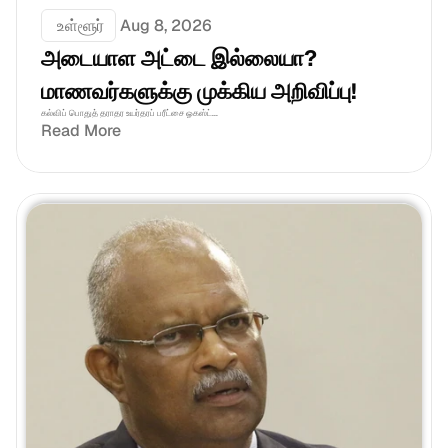
 உள்ளூர்
Aug 8, 2026
அடையாள அட்டை இல்லையா? 
மாணவர்களுக்கு முக்கிய அறிவிப்பு!
கல்விப் பொதுத் தராதர உயர்தரப் பரீட்சை ஓகஸ்ட்...
Read More