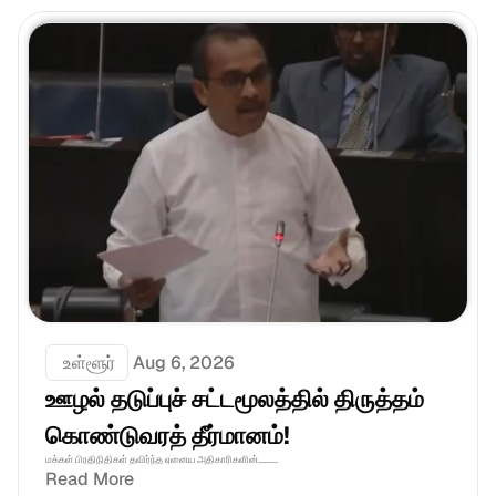
 உள்ளூர்
Aug 6, 2026
ஊழல் தடுப்புச் சட்டமூலத்தில் திருத்தம் 
கொண்டுவரத் தீர்மானம்! 
மக்கள் பிரதிநிதிகள் தவிர்ந்த ஏனைய அதிகாரிகளின்.........
Read More