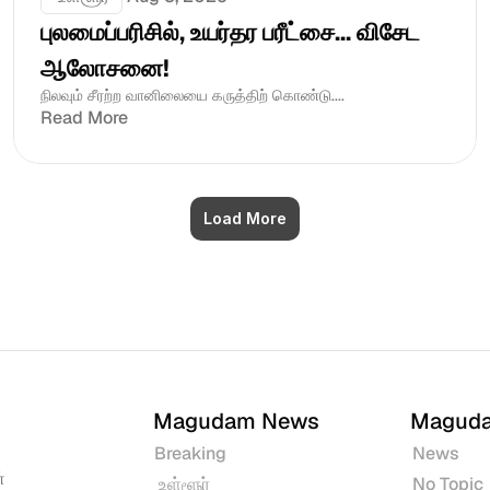
புலமைப்பரிசில், உயர்தர பரீட்சை... விசேட 
ஆலோசனை!
நிலவும் சீரற்ற வானிலையை கருத்திற் கொண்டு....
Read More
Load More
Magudam News
Magud
Breaking
News
 
 உள்ளூர்
No Topic