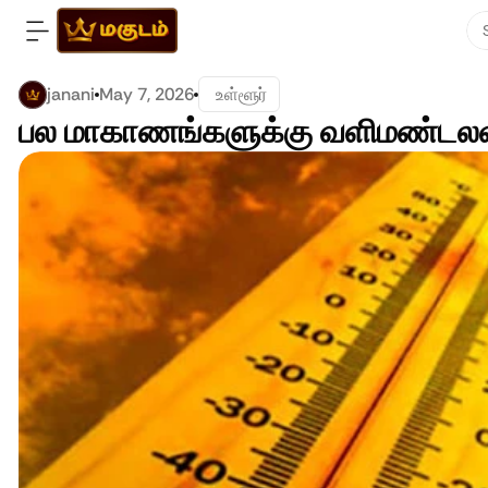
janani
May 7, 2026
 உள்ளூர்
பல மாகாணங்களுக்கு வளிமண்டலவி