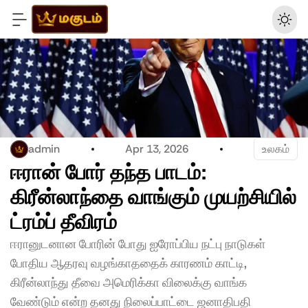
admin
Apr 13, 2026
உலகம்
ஈரான் போர் தந்த பாடம்: 
கிரீன்லாந்தை வாங்கும் முயற்சியில் 
ட்ரம்ப் தீவிரம்
ஈரானுடனான போரின் போது ஐரோப்பிய நட்பு நாடுகள் 
போதிய ஆதரவு வழங்காததைக் காரணம் காட்டி, 
கிரீன்லாந்து தீவை அமெரிக்கா விலைக்கு வாங்க 
வேண்டும் என்ற தனது நிலைப்பாட்டை ஜனாதிபதி 