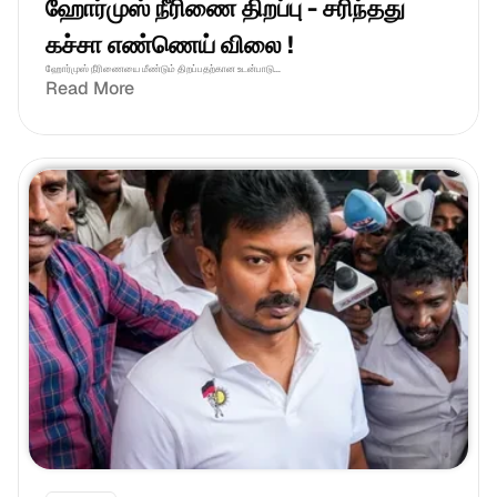
ஹோர்முஸ் நீரிணை திறப்பு - சரிந்தது 
கச்சா எண்ணெய் விலை !
ஹோர்முஸ் நீரிணையை மீண்டும் திறப்பதற்கான உடன்பாடு...
Read More