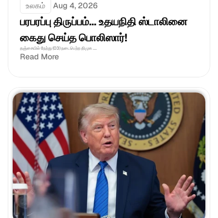
உலகம்
Aug 4, 2026
பரபரப்பு திருப்பம்... உதயநிதி ஸ்டாலினை 
கைது செய்த பொலிஸார்!
தஞ்சையில் நேற்று (03) நடைபெற்ற திமுக ....
Read More