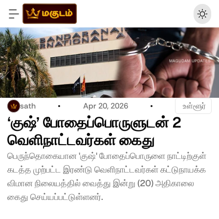
sath
Apr 20, 2026
 உள்ளூர்
‘குஷ்’ போதைப்பொருளுடன் 2 
வெளிநாட்டவர்கள் கைது
பெருந்தொகையான 'குஷ்' போதைப்பொருளை நாட்டிற்குள் 
கடத்த முற்பட்ட இரண்டு வெளிநாட்டவர்கள் கட்டுநாயக்க 
விமான நிலையத்தில் வைத்து இன்று (20) அதிகாலை 
கைது செய்யப்பட்டுள்ளனர். 