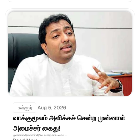
 உள்ளூர்
Aug 5, 2026
வாக்குமூலம் அளிக்கச் சென்ற முன்னாள் 
அமைச்சர் கைது!
முன்னாள் அமைச்சர் அகில விராஜ் காரியவசம் ....