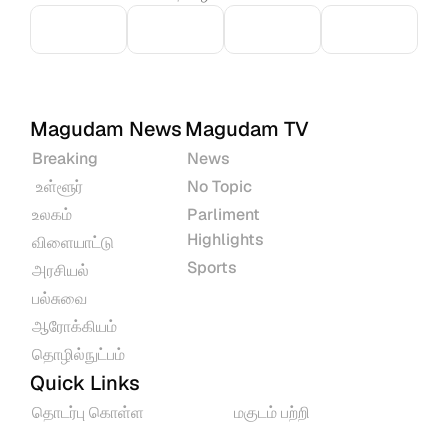
Magudam News
Magudam TV
Breaking
News
 உள்ளூர்
No Topic
உலகம்
Parliment 
Highlights
விளையாட்டு
Sports
அரசியல்
பல்சுவை
ஆரோக்கியம்
தொழில்நுட்பம்
Quick Links
தொடர்பு கொள்ள
மகுடம் பற்றி