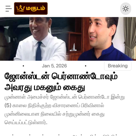
Jan 5, 2026
Breaking
ஜோன்ஸ்டன் பெர்னாண்டோவும் 
அவரது மகனும் கைது
முன்னாள் அமைச்சர் ஜோன்ஸ்டன் பெர்னாண்டோ இன்று 
(5) காலை நிதிக்குற்ற விசாரணைப் பிரிவினால் 
முன்னிலையான நிலையில் சற்றுமுன்னர் கைது 
செய்யப்பட்டுள்ளார்.