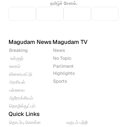
தமிழ்ச் சேனல்.
Magudam News
Magudam TV
Breaking
News
 உள்ளூர்
No Topic
உலகம்
Parliment 
Highlights
விளையாட்டு
Sports
அரசியல்
பல்சுவை
ஆரோக்கியம்
தொழில்நுட்பம்
Quick Links
தொடர்பு கொள்ள
மகுடம் பற்றி