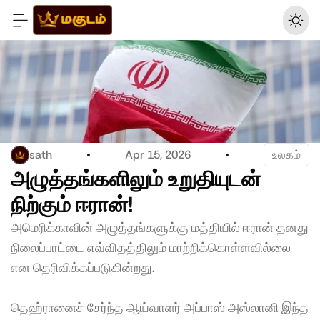
sath
Apr 15, 2026
உலகம்
அழுத்தங்களிலும் உறுதியுடன் 
நிற்கும் ஈரான்!
அமெரிக்காவின் அழுத்தங்களுக்கு மத்தியில் ஈரான் தனது 
நிலைப்பாட்டை எவ்விதத்திலும் மாற்றிக்கொள்ளவில்லை 
என தெரிவிக்கப்படுகின்றது. 
தெஹ்ரானைச் சேர்ந்த ஆய்வாளர் அப்பாஸ் அஸ்லானி இந்த 