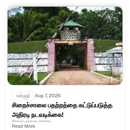
 உள்ளூர்
Aug 7, 2026
சிறைச்சாலை பதற்றத்தை கட்டுப்படுத்த 
அதிரடி நடவடிக்கை!
நீர்கொழும்பு, தளுபொத, பல்லன்சேன...
Read More