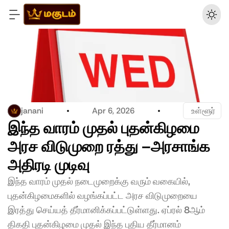
janani
Apr 6, 2026
 உள்ளூர்
இந்த வாரம் முதல் புதன்கிழமை 
அரச விடுமுறை ரத்து –அரசாங்க 
அதிரடி முடிவு
இந்த வாரம் முதல் நடைமுறைக்கு வரும் வகையில், 
புதன்கிழமைகளில் வழங்கப்பட்ட அரச விடுமுறையை 
இரத்து செய்யத் தீர்மானிக்கப்பட்டுள்ளது. ஏப்ரல் 8ஆம் 
திகதி புதன்கிழமை முதல் இந்த புதிய தீர்மானம் 