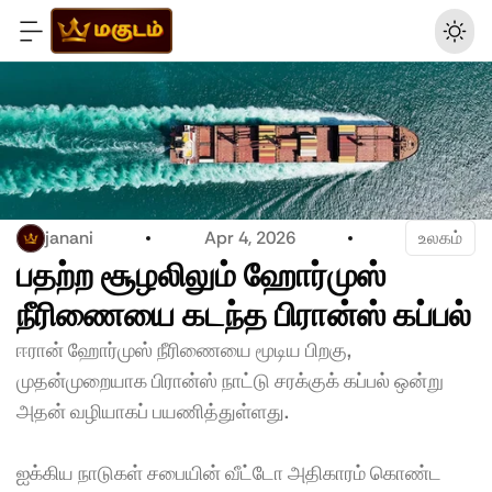
janani
Apr 4, 2026
உலகம்
பதற்ற சூழலிலும் ஹோர்முஸ் 
நீரிணையை கடந்த பிரான்ஸ் கப்பல் 
ஈரான் ஹோர்முஸ் நீரிணையை மூடிய பிறகு, 
முதன்முறையாக பிரான்ஸ் நாட்டு சரக்குக் கப்பல் ஒன்று 
அதன் வழியாகப் பயணித்துள்ளது.
ஐக்கிய நாடுகள் சபையின் வீட்டோ அதிகாரம் கொண்ட 