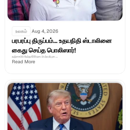
உலகம்
Aug 4, 2026
பரபரப்பு திருப்பம்... உதயநிதி ஸ்டாலினை 
கைது செய்த பொலிஸார்!
தஞ்சையில் நேற்று (03) நடைபெற்ற திமுக ....
Read More