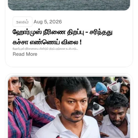
உலகம்
Aug 5, 2026
ஹோர்முஸ் நீரிணை திறப்பு - சரிந்தது 
கச்சா எண்ணெய் விலை !
ஹோர்முஸ் நீரிணையை மீண்டும் திறப்பதற்கான உடன்பாடு...
Read More