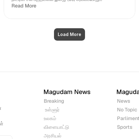
Read More
Load More
Magudam News
Magud
Breaking
News
 
 உள்ளூர்
No Topic
உலகம்
Parliment
் 
விளையாட்டு
Sports
அரசியல்