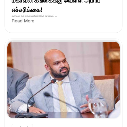
மகாவலி கங்கைக்கு வெள்ள அபாய 
எச்சரிக்கை!
மகாவலி கங்கையை அண்மித்த தாழ்நிலப் ...
Read More