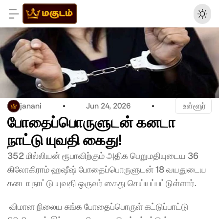
janani
Jun 24, 2026
 உள்ளூர்
போதைப்பொருளுடன் கனடா 
நாட்டு யுவதி கைது! 
352 மில்லியன் ரூபாவிற்கும் அதிக பெறுமதியுடைய 36 
கிலோகிராம் ஹஷீஷ் போதைப்பொருளுடன் 18 வயதுடைய 
கனடா நாட்டு யுவதி ஒருவர் கைது செய்யப்பட்டுள்ளார்.
 விமான நிலைய சுங்க போதைப்பொருள் கட்டுப்பாட்டு 