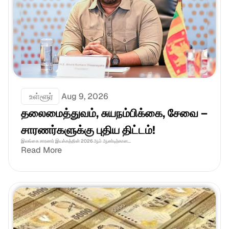
 உள்ளூர்
Aug 9, 2026
தலைமைத்துவம், சுயநம்பிக்கை, சேவை – 
சாரணர்களுக்கு புதிய திட்டம்!
இலங்கை சாரணர் இயக்கத்தின் 2026 ஆம் ஆண்டிற்கான...
Read More