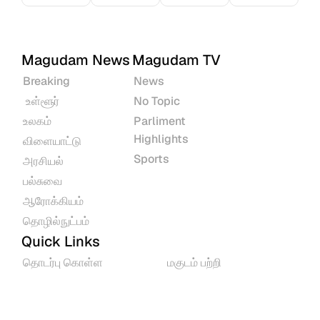
Magudam News
Magudam TV
Breaking
News
 உள்ளூர்
No Topic
உலகம்
Parliment 
Highlights
விளையாட்டு
Sports
அரசியல்
பல்சுவை
ஆரோக்கியம்
தொழில்நுட்பம்
Quick Links
தொடர்பு கொள்ள
மகுடம் பற்றி