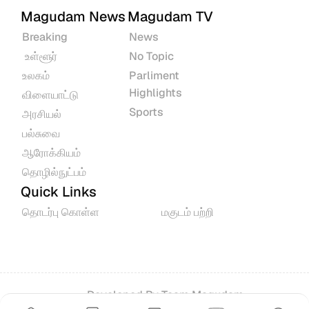
Magudam News
Magudam TV
Breaking
News
 உள்ளூர்
No Topic
உலகம்
Parliment 
Highlights
விளையாட்டு
Sports
அரசியல்
பல்சுவை
ஆரோக்கியம்
தொழில்நுட்பம்
Quick Links
தொடர்பு கொள்ள
மகுடம் பற்றி
Developed By 
Team Magudam