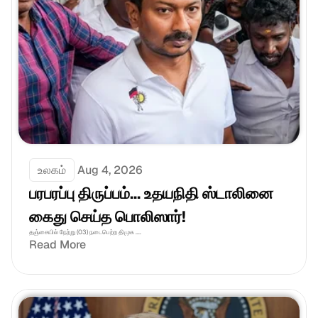
உலகம்
Aug 4, 2026
பரபரப்பு திருப்பம்... உதயநிதி ஸ்டாலினை 
கைது செய்த பொலிஸார்!
தஞ்சையில் நேற்று (03) நடைபெற்ற திமுக ....
Read More