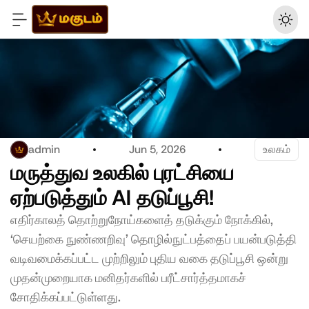
admin
Jun 5, 2026
உலகம்
மருத்துவ உலகில் புரட்சியை 
ஏற்படுத்தும் AI தடுப்பூசி!
எதிர்காலத் தொற்றுநோய்களைத் தடுக்கும் நோக்கில், 
‘செயற்கை நுண்ணறிவு’ தொழில்நுட்பத்தைப் பயன்படுத்தி 
வடிவமைக்கப்பட்ட முற்றிலும் புதிய வகை தடுப்பூசி ஒன்று 
முதன்முறையாக மனிதர்களில் பரீட்சார்த்தமாகச் 
சோதிக்கப்பட்டுள்ளது.