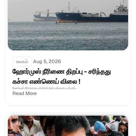
உலகம்
Aug 5, 2026
ஹோர்முஸ் நீரிணை திறப்பு - சரிந்தது 
கச்சா எண்ணெய் விலை !
ஹோர்முஸ் நீரிணையை மீண்டும் திறப்பதற்கான உடன்பாடு...
Read More