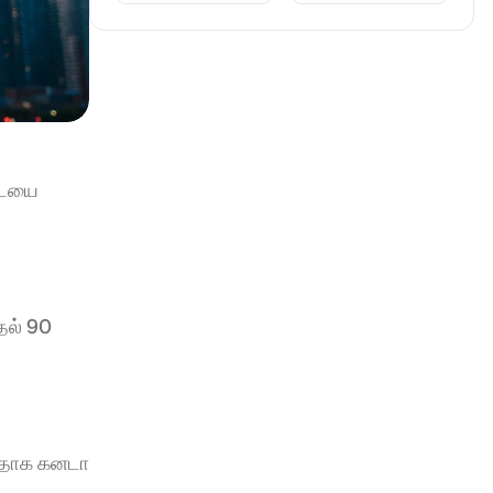
டையை 
ல் 90 
டதாக கனடா 