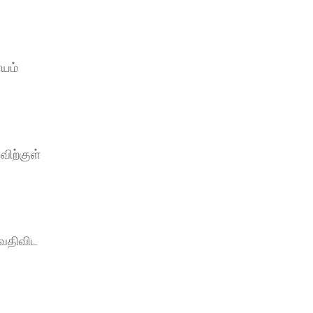
ம் 
ிற்குள் 
 வதிவிட 