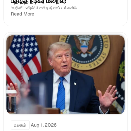
பதித்த நடிகர் மறைவு!
‘கஜினி’, ‘வீரம்’ போன்ற திரைப்படங்களில்....
Read More
உலகம்
Aug 1, 2026