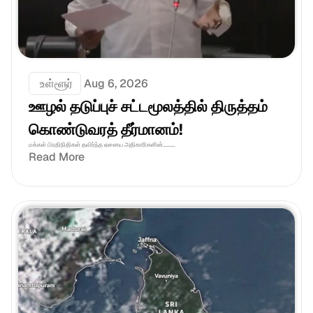
 உள்ளூர்
Aug 6, 2026
ஊழல் தடுப்புச் சட்டமூலத்தில் திருத்தம் 
கொண்டுவரத் தீர்மானம்! 
மக்கள் பிரதிநிதிகள் தவிர்ந்த ஏனைய அதிகாரிகளின்.........
Read More