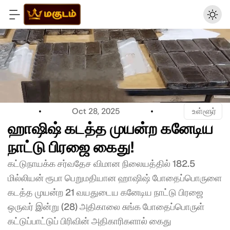
Oct 28, 2025
 உள்ளூர்
ஹாஷிஷ் கடத்த முயன்ற கனேடிய 
நாட்டு பிரஜை கைது!
கட்டுநாயக்க சர்வதேச விமான நிலையத்தில் 182.5 
மில்லியன் ரூபா பெறுமதியான ஹாஷிஷ் போதைப்பொருளை 
கடத்த முயன்ற 21 வயதுடைய கனேடிய நாட்டு பிரஜை 
ஒருவர் இன்று (28) அதிகாலை சுங்க போதைப்பொருள் 
கட்டுப்பாட்டுப் பிரிவின் அதிகாரிகளால் கைது 