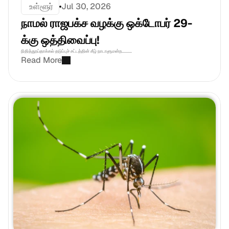
 உள்ளூர்
Jul 30, 2026
நாமல் ராஜபக்ச வழக்கு ஒக்டோபர் 29-
க்கு ஒத்திவைப்பு! 
நிதித்தூய்தாக்கல் தடுப்புச் சட்டத்தின் கீழ் நாடாளுமன்ற..........
Read More