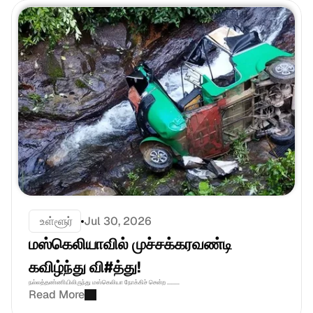
 உள்ளூர்
Jul 30, 2026
மஸ்கெலியாவில் முச்சக்கரவண்டி 
கவிழ்ந்து வி#த்து! 
நல்லத்தண்ணியிலிருந்து மஸ்கெலியா நோக்கிச் சென்ற .........
Read More