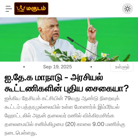
Sep 19, 2025
 உள்ளூர்
ஐ.தே.க மாநாடு - அரசியல் 
கூட்டணிகளின் புதிய சைகையா?
ஐக்கிய தேசியக் கட்சியின் 79வது ஆண்டு நிறைவுக் 
கூட்டம் பத்தரமுல்லையில் உள்ள மோனார்க் இம்பீரியல் 
ஹோட்டலில் அதன் தலைவர் ரணில் விக்கிரமசிங்க 
தலைமையில் சனிக்கிழமை (20) காலை 9.00 மணிக்கு 
நடைபெள்ளது.