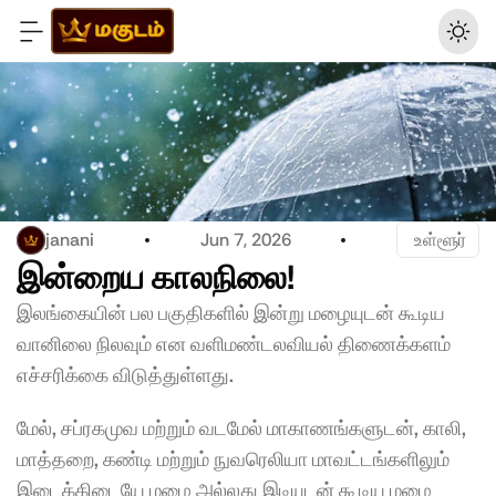
janani
Jun 7, 2026
 உள்ளூர்
இன்றைய காலநிலை! 
இலங்கையின் பல பகுதிகளில் இன்று மழையுடன் கூடிய 
வானிலை நிலவும் என வளிமண்டலவியல் திணைக்களம் 
எச்சரிக்கை விடுத்துள்ளது.
மேல், சப்ரகமுவ மற்றும் வடமேல் மாகாணங்களுடன், காலி, 
மாத்தறை, கண்டி மற்றும் நுவரெலியா மாவட்டங்களிலும் 
இடைக்கிடையே மழை அல்லது இடியுடன் கூடிய மழை 