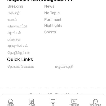
Breaking
News
 உள்ளூர்
No Topic
உலகம்
Parliment 
Highlights
விளையாட்டு
Sports
அரசியல்
பல்சுவை
ஆரோக்கியம்
தொழில்நுட்பம்
Quick Links
தொடர்பு கொள்ள
மகுடம் பற்றி
Developed By 
Team Magudam
© 2026 All rights reserved.
Home
News
TV
YouTube
WhatsApp