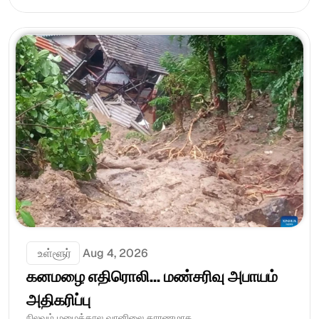
 உள்ளூர்
Aug 4, 2026
கனமழை எதிரொலி... மண்சரிவு அபாயம் 
அதிகரிப்பு
நிலவும் மழைக்கால வானிலை காரணமாக....