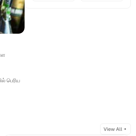
்ள 
் பெரிய 
View All