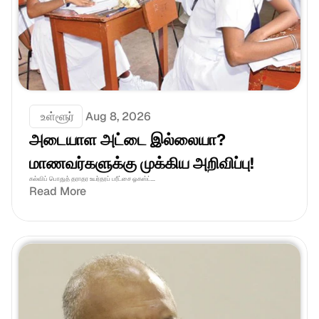
 உள்ளூர்
Aug 8, 2026
அடையாள அட்டை இல்லையா? 
மாணவர்களுக்கு முக்கிய அறிவிப்பு!
கல்விப் பொதுத் தராதர உயர்தரப் பரீட்சை ஓகஸ்ட்...
Read More