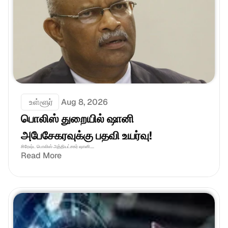
 உள்ளூர்
Aug 8, 2026
பொலிஸ் துறையில் ஷானி 
அபேசேகரவுக்கு பதவி உயர்வு!
சிரேஷ்ட பொலிஸ் அத்தியட்சகர் ஷானி....
Read More