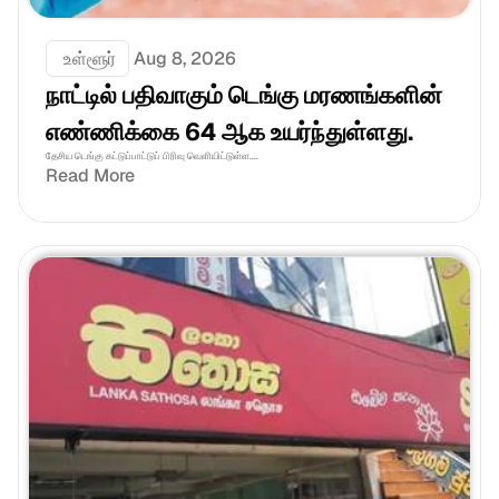
 உள்ளூர்
Aug 8, 2026
நாட்டில் பதிவாகும் டெங்கு மரணங்களின் 
எண்ணிக்கை 64 ஆக உயர்ந்துள்ளது.
தேசிய டெங்கு கட்டுப்பாட்டுப் பிரிவு வெளியிட்டுள்ள....
Read More