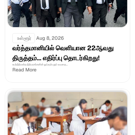
 உள்ளூர்
Aug 8, 2026
வர்த்தமானியில் வெளியான 22ஆவது 
திருத்தம்... எதிர்ப்பு தொடர்கிறது!
உயர்நீதிமன்ற நீதியரசர்களின் ஓய்வுபெறும் வயதை...
Read More