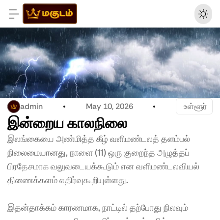
admin
May 10, 2026
 உள்ளூர்
இன்றைய காலநிலை 
இலங்கையை அண்மித்த கீழ் வளிமண்டலத் தளம்பல் 
நிலைமையானது, நாளை (11) ஒரு குறைந்த அழுத்தப் 
பிரதேசமாக வலுவடையக்கூடும் என வளிமண்டலவியல் 
திணைக்களம் எதிர்வுகூறியுள்ளது. 
இதன்தாக்கம் காரணமாக, நாட்டில் தற்போது நிலவும் 