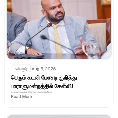
 உள்ளூர்
Aug 5, 2026
பெரும் கடன் மோசடி குறித்து 
பாராளுமன்றத்தில் கேள்வி!
எமது நாட்டில் ஒரு சாதாரண குடிமகன் அரச...
Read More