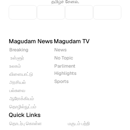
தமிழ்ச் சேனல்.
Magudam News
Magudam TV
Breaking
News
 உள்ளூர்
No Topic
உலகம்
Parliment 
Highlights
விளையாட்டு
Sports
அரசியல்
பல்சுவை
ஆரோக்கியம்
தொழில்நுட்பம்
Quick Links
தொடர்பு கொள்ள
மகுடம் பற்றி