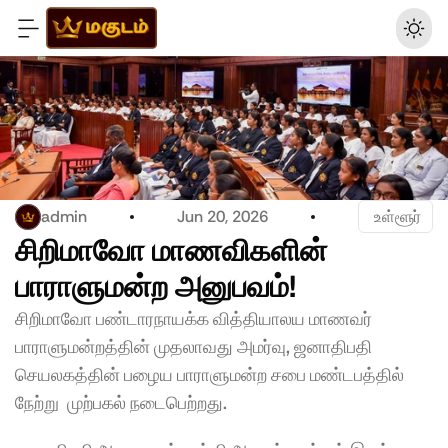
admin
Jun 20, 2026
 உள்ளூர்
சிறிமாவோ மாணவிகளின் 
பாராளுமன்ற அனுபவம்!
சிறிமாவோ பண்டாரநாயக்க வித்தியாலய மாணவர் 
பாராளுமன்றத்தின் முதலாவது அமர்வு, ஜனாதிபதி 
செயலகத்தின் பழைய பாராளுமன்ற சபை மண்டபத்தில் 
நேற்று  முற்பகல் நடைபெற்றது.