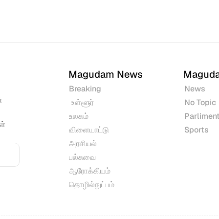
Magudam News
Magud
Breaking
News
 
 உள்ளூர்
No Topic
உலகம்
Parliment
் 
விளையாட்டு
Sports
அரசியல்
பல்சுவை
ஆரோக்கியம்
தொழில்நுட்பம்