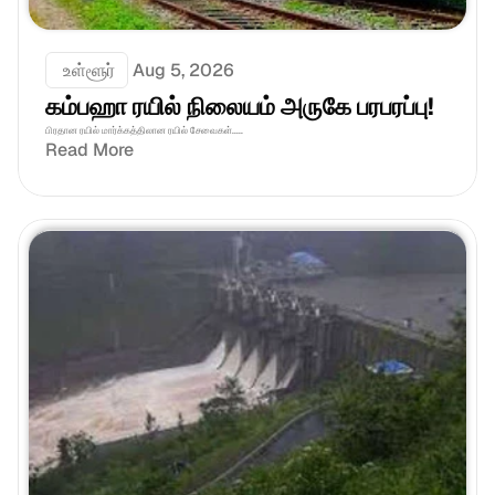
 உள்ளூர்
Aug 5, 2026
கம்பஹா ரயில் நிலையம் அருகே பரபரப்பு!
பிரதான ரயில் மார்க்கத்திலான ரயில் சேவைகள்.....
Read More