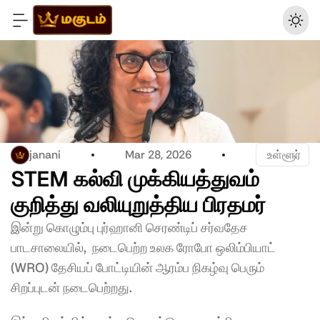
janani
Mar 28, 2026
 உள்ளூர்
STEM கல்வி முக்கியத்துவம் 
குறித்து வலியுறுத்திய பிரதமர்  
இன்று கொழும்பு புர்ஹானி செரண்டிப் சர்வதேச 
பாடசாலையில்,  நடைபெற்ற உலக ரோபோ ஒலிம்பியாட் 
(WRO) தேசியப் போட்டியின் ஆரம்ப நிகழ்வு பெரும் 
சிறப்புடன் நடைபெற்றது. 