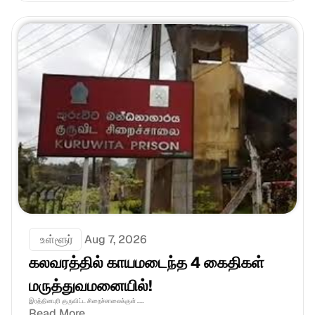
 உள்ளூர்
Aug 7, 2026
கலவரத்தில் காயமடைந்த 4 கைதிகள் 
மருத்துவமனையில்!
இரத்தினபுரி குருவிட்ட சிறைச்சாலைக்குள் .....
Read More